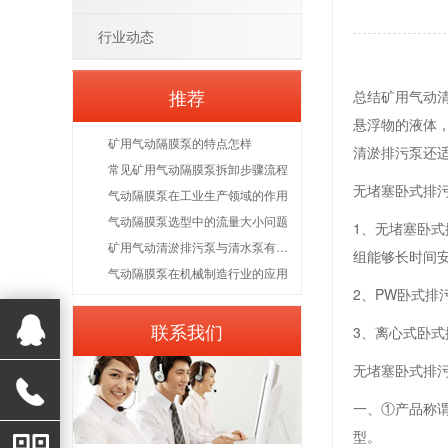
行业动态
推荐
总结矿用气动
悬浮物的液体
矿用气动隔膜泵的特点怎样
清淤排污泵还
常见矿用气动隔膜泵拆卸步骤流程
无堵塞卧式排
气动隔膜泵在工业生产领域的作用
气动隔膜泵选型中的流量大小问题
1、无堵塞卧
矿用气动清淤排污泵与清水泵有什么区别
组能够长时间
气动隔膜泵在机械制造行业的应用
2、PW卧式
联系我们
3、离心式卧
无堵塞卧式排
一、①产品称谓
型。