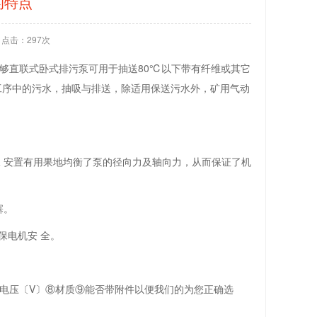
的特点
点击：297次
能够直联式卧式排污泵可用于抽送80℃以下带有纤维或其它
工序中的污水，抽吸与排送，除适用保送污水外，矿用气动
承 安置有用果地均衡了泵的径向力及轴向力，从而保证了机
塞。
保电机安 全。
⑦电压〔V〕⑧材质⑨能否带附件以便我们的为您正确选