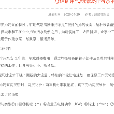
总结矿用气动清淤排污泵
发表时间：2026-04-29
作者：超级管理员
清淤排污泵的特性，矿用气动清淤排污泵是**很好的排污设备，这种设备
，供城市和工矿企业扫除污水粪便之用，为建筑施工，农田排灌，企事业
适用于作疏水泵，纸浆泵，灌溉用等。
污泵特性
式排污泵安 全牢靠、削减维修费用：通过均衡校验的转子部件及合理的轴
安稳的工作，且具有振动小、噪音低。
排污泵过流才干强：顺畅的大流道，特别的叶轮防堵规划，确保泵工作无堵
式排污泵两层密封、两层防护：两重机封串联配置，真正完结两层维护，确
污泵订购须知
与类型②口径③扬程（m）④流量⑤电机功率（KW）⑥转速（r/min）