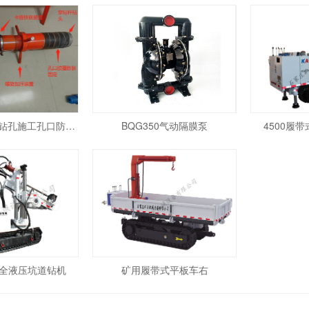
KAFP120/200 钻孔施工孔口防喷除尘装置
BQG350气动隔膜泵
4500履
式全液压坑道钻机
矿用履带式平板车右