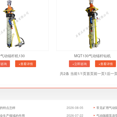
气动锚杆机130
MQT130气动锚杆钻机
即咨询
+查看详情
+立即咨询
+查看详情
共2条 当前1/1页
首页
前一页
1
后一
的特点怎样
2026-08-05
常见矿用气动
业生产领域的作用
2026-07-22
气动隔膜泵选