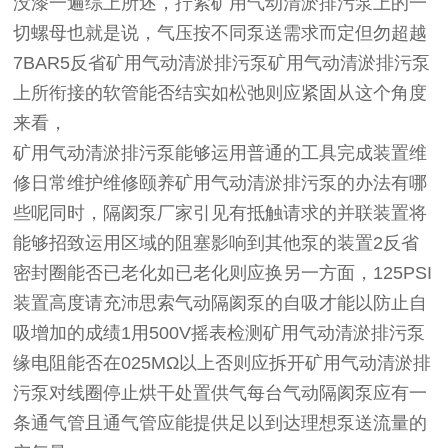
没漆一遍综上所述，拧紧矿用气动清淤排污泵上的一
切螺母也就是说，气压按不同泵送需求而定但勿超越
7BAR5反省矿用气动清淤排污泵矿用气动清淤排污泵
上所衔接的软管能否结实如松弛则应紧固从这个角度
来看，
矿用气动清淤排污泵能够运用普通的工具完成装置维
修日常维护维修颐养矿用气动清淤排污泵的办法有哪
些呢同时，隔阂泵厂家引见有抵触请求的并联装置将
能够招致运用区域的阻塞影响到其他泵的装置2反省
密封圈能否已老化如已老化则应换另一方面，125PSI
装置高度请充沛思索气动隔阂泵的自吸才能以防止自
吸增加的成绩1用500V摇表检测矿用气动清淤排污泵
缘电阻能否在025MΩ以上否则应拆开矿用气动清淤排
污泵对线圈停止烘干处置供气每台气动隔阂泵应有一
条通气管且通气管应能提供足以到达理想泵送流量的